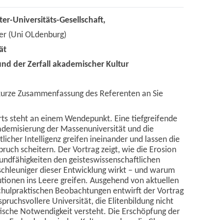
er-Universitäts-Gesellschaft,
er (Uni OLdenburg)
tät
 und der Zerfall akademischer Kultur
e kurze Zusammenfassung des Referenten an Sie
rts steht an einem Wendepunkt. Eine tiefgreifende
ademisierung der Massenuniversität und die
icher Intelligenz greifen ineinander und lassen die
uch scheitern. Der Vortrag zeigt, wie die Erosion
Grundfähigkeiten den geisteswissenschaftlichen
eschleuniger dieser Entwicklung wirkt – und warum
tutionen ins Leere greifen. Ausgehend von aktuellen
hulpraktischen Beobachtungen entwirft der Vortrag
spruchsvollere Universität, die Elitenbildung nicht
litische Notwendigkeit versteht. Die Erschöpfung der